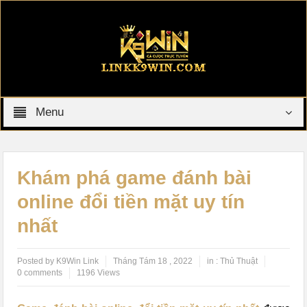
Menu
Khám phá game đánh bài
online đổi tiền mặt uy tín
nhất
Posted by K9Win Link
Tháng Tám 18 , 2022
in :
Thủ Thuật
0 comments
1196 Views