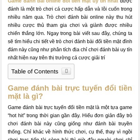
Game đánh bài online đổi tiền mặt uy tín nhất
được
đánh là một trò chơi cá cược hấp dẫn và lôi cuốn trong
nhiều năm qua. Trò chơi đánh bài online này thu hút
nhiều cược thủ tham gia chơi và giành được nhiều
chiến thắng lớn. Ngay trong bài viết sau đây, chúng ta
sẽ tìm hiểu chi tiết về trò chơi đánh bài đổi tiền mặt đình
đám này cũng như phân tích địa chỉ chơi đánh bài uy tín
nhất hiện nay trên thị trường cá cược giải trí
Table of Contents
Game đánh bài trực tuyến đổi tiền
mặt là gì?
Game đánh bài trực tuyến đổi tiền mặt là một tựa game
“hot hit” trong thời gian gần đây. Hiểu đơn giản đây trò
chơi đánh bài này cũng giống như đánh bài truyền
thống. Chỉ khác về hình thức chơi, cụ thể, thay vì ngồi
chơi trực tiếp tài sòng bài thì giờ đây người chơi chỉ