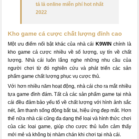
tá lả online miễn phí hot nhất
2022
Kho game cá cược chất lượng đỉnh cao
Một ưu điểm nổi bật khác của nhà cái
K9WIN
chính là
kho game cá cược nhiều về số lượng, uy tín về chất
lượng. Nhà cái luôn lắng nghe những nhu cầu của
người chơi từ đó nghiên cứu và phát triển các sản
phẩm game chất lượng phục vụ cược thủ.
Với hơn nhiều năm hoạt động, nhà cái cho ra mắt nhiều
tựa game đình đám. Tất cả các sản phẩm game tại nhà
cái đều đảm bảo yếu tố về chất lượng với hình ảnh sắc
nét, âm thanh sống động bắt tai, hiệu ứng đẹp mắt. Hơn
thế nữa nhà cái cũng đa dạng thể loại và hình thức chơi
của các loại game, giúp cho cược thủ luôn cảm thấy
mới mẻ và không bị nhàm chán khi chơi tại nhà cái.