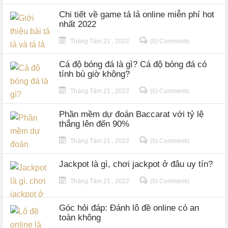
Chi tiết về game tá lả online miễn phí hot
nhất 2022
Tháng Tám 21 , 2022
(0) Comments
Cá độ bóng đá là gì? Cá độ bóng đá có
tính bù giờ không?
Tháng Tám 21 , 2022
(0) Comments
Phần mềm dự đoán Baccarat với tỷ lệ
thắng lên đến 90%
Tháng Tám 21 , 2022
(0) Comments
Jackpot là gì, chơi jackpot ở đâu uy tín?
Tháng Tám 21 , 2022
(0) Comments
Góc hỏi đáp: Đánh lô đề online có an
toàn không