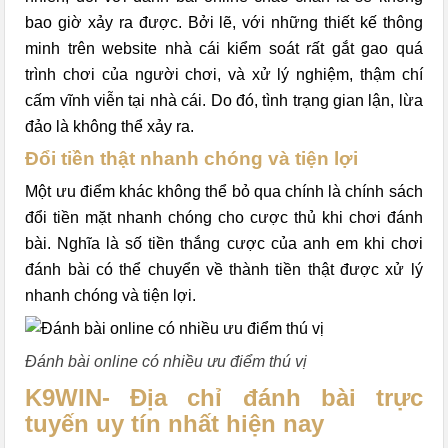
bao giờ xảy ra được. Bởi lẽ, với những thiết kế thông
minh trên website nhà cái kiểm soát rất gắt gao quá
trình chơi của người chơi, và xử lý nghiệm, thậm chí
cấm vĩnh viễn tại nhà cái. Do đó, tình trạng gian lận, lừa
đảo là không thể xảy ra.
Đổi tiền thật nhanh chóng và tiện lợi
Một ưu điểm khác không thể bỏ qua chính là chính sách
đổi tiền mặt nhanh chóng cho cược thủ khi chơi đánh
bài. Nghĩa là số tiền thắng cược của anh em khi chơi
đánh bài có thể chuyển về thành tiền thật được xử lý
nhanh chóng và tiện lợi.
Đánh bài online có nhiều ưu điểm thú vị
K9WIN- Địa chỉ đánh bài trực
tuyến uy tín nhất hiện nay