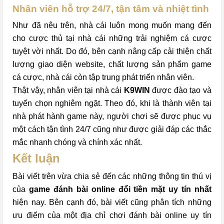
Nhân viên hỗ trợ 24/7, tận tâm và nhiệt tình
Như đã nêu trên, nhà cái luôn mong muốn mang đến
cho cược thủ tại nhà cái những trải nghiệm cá cược
tuyệt vời nhất. Do đó, bên cạnh nâng cấp cải thiện chất
lượng giao diện website, chất lượng sản phẩm game
cá cược, nhà cái còn tập trung phát triển nhân viên.
Thật vậy, nhân viên tại nhà cái
K9WIN
được đào tạo và
tuyển chọn nghiêm ngặt. Theo đó, khi là thành viên tại
nhà phát hành game này, người chơi sẽ được phục vụ
một cách tận tình 24/7 cũng như được giải đáp các thắc
mắc nhanh chóng và chính xác nhất.
Kết luận
Bài viết trên vừa chia sẻ đến các những thông tin thú vị
của
game đánh bài online đổi tiền mặt uy tín nhất
hiện nay. Bên cạnh đó, bài viết cũng phân tích những
ưu điểm của một địa chỉ chơi đánh bài online uy tín