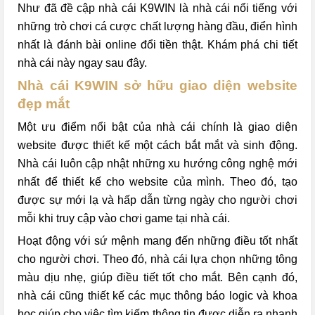
Như đã đề cập nhà cái K9WIN là nhà cái nổi tiếng với
những trò chơi cá cược chất lượng hàng đầu, điển hình
nhất là đánh bài online đổi tiền thật. Khám phá chi tiết
nhà cái này ngay sau đây.
Nhà cái K9WIN sở hữu giao diện website
đẹp mắt
Một ưu điểm nổi bật của nhà cái chính là giao diện
website được thiết kế một cách bắt mắt và sinh động.
Nhà cái luôn cập nhật những xu hướng công nghệ mới
nhất để thiết kế cho website của mình. Theo đó, tạo
được sự mới lạ và hấp dẫn từng ngày cho người chơi
mỗi khi truy cập vào chơi game tại nhà cái.
Hoạt động với sứ mệnh mang đến những điều tốt nhất
cho người chơi. Theo đó, nhà cái lựa chọn những tông
màu dịu nhẹ, giúp điều tiết tốt cho mắt. Bên cạnh đó,
nhà cái cũng thiết kế các mục thông báo logic và khoa
học giúp cho việc tìm kiếm thông tin được diễn ra nhanh